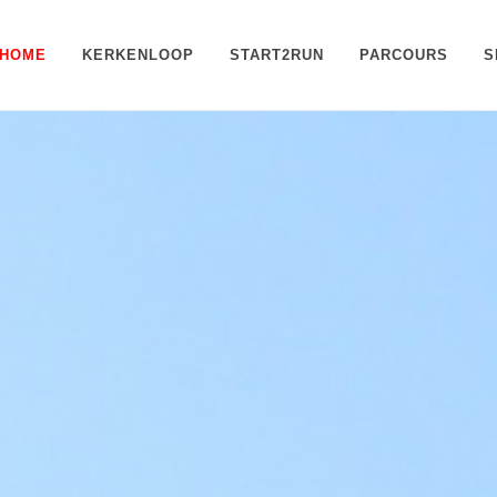
HOME
KERKENLOOP
START2RUN
PARCOURS
S